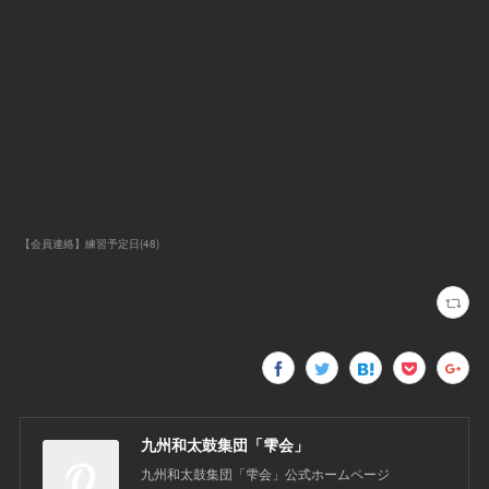
【会員連絡】練習予定日
(
48
)
九州和太鼓集団「雫会」
九州和太鼓集団「雫会」公式ホームページ