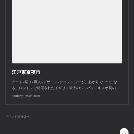
江戸東京夜市
アート×祭り×職人×デザイン×テクノロジーが、あかりで一つにな
る。ロンドンで開催されたイギリス最大のジャパンエキスポ初の…
edotokyo-yoichi.com
イベント情報
(
24
)