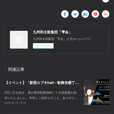
九州和太鼓集団「雫会」
九州和太鼓集団「雫会」公式ホームページ
フォロー
関連記事
【イベント】「新宿カブキhall～歌舞伎横丁」にて太鼓披露が決定！
5月に引き続き、再び新宿歌舞伎町にて太鼓披露が決
定いたしました。非常にご好評とのこと、ありがと…
2025.06.16 10:02