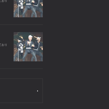
ており
ており