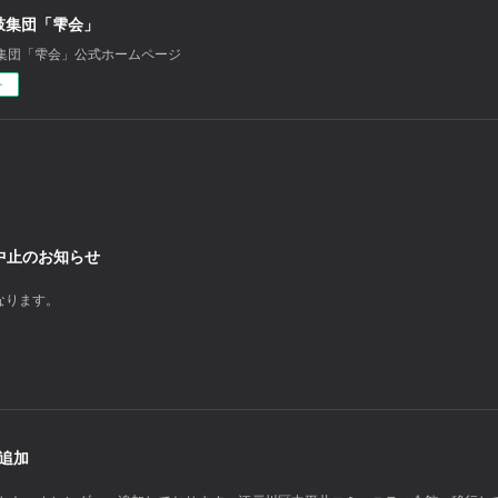
鼓集団「雫会」
集団「雫会」公式ホームページ
ー
日中止のお知らせ
となります。
定追加