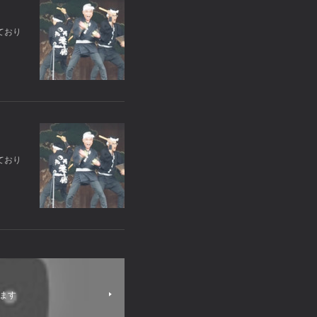
ており
ており
れます