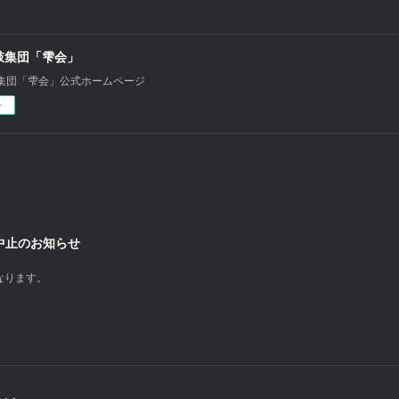
鼓集団「雫会」
集団「雫会」公式ホームページ
ー
日中止のお知らせ
となります。