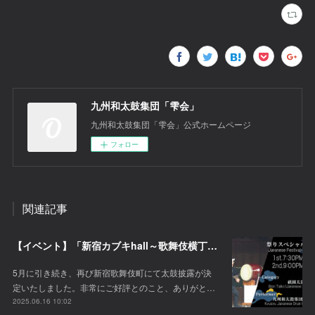
九州和太鼓集団「雫会」
九州和太鼓集団「雫会」公式ホームページ
フォロー
関連記事
【イベント】「新宿カブキhall～歌舞伎横丁」にて太鼓披露が決定！
5月に引き続き、再び新宿歌舞伎町にて太鼓披露が決
定いたしました。非常にご好評とのこと、ありがと…
2025.06.16 10:02