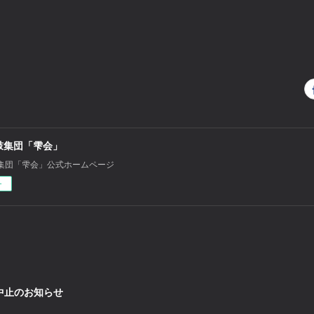
鼓集団「雫会」
集団「雫会」公式ホームページ
ー
日中止のお知らせ