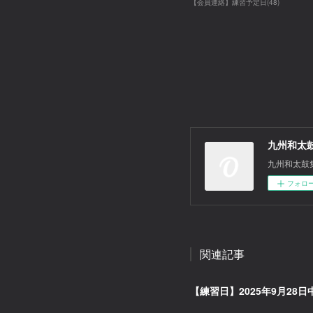
【会員連絡】練習予定日
(
48
)
九州和太
九州和太鼓
フォロ
関連記事
【練習日】2025年9月28