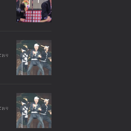
ており
ており