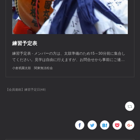
練習予定表
練習予定表 - メンバーの方は、太鼓準備のため15～30分前に集合し
てください。見学は自由に行えますが、お問合せから事前にご連…
小倉祇園太鼓 関東無法松会
【会員連絡】練習予定日
(
48
)